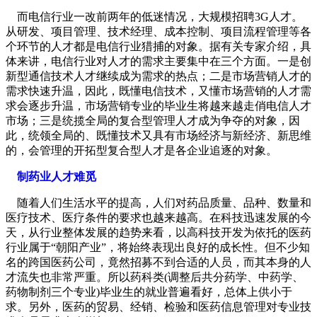
而电信行业一改前两年的低迷情况，大规模招聘3G人才。
从研发、项目管理、技术经理、成本控制、项目流程管理等各
个环节的人才都是电信行业猎捕的对象。据有关专家介绍，具
体来讲，电信行业对人才的需求主要集中在三个方面。一是创
新型通信技术人才继续成为需求的热点；二是市场营销人才的
需求快速升温，因此，既懂电信技术，又懂市场营销的人才需
求会逐步升温，市场营销专业的毕业生将越来越走俏电信人才
市场；三是统揽全局的复合型管理人才成为争夺的对象，因
此，统领全局的、既懂技术又具有市场经济与新经济、新思维
的，会管理的开拓型复合型人才是各企业追逐的对象。
制药业人才难觅
随着人们生活水平的提高，人们对药品质量、品种、数量和
医疗技术、医疗条件的要求也越来越高。在科技迅速发展的今
天，从行业整体发展的趋势来看，以高科技开发为依托的医药
行业属于“朝阳产业”，将始终表现出良好的成长性。但不少知
名的跨国医药公司，竟然招募不到合适的人员，而其本身的人
才流失也非常严重。所以药科类(调整后共分药学、中药学、
药物制剂三个专业)毕业生的就业普遍看好，总体上供小于
求。另外，医药的贸易、经销、检验和医药信息管理对专业技