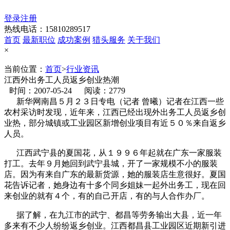
登录
注册
热线电话：15810289517
首页
最新职位
成功案例
猎头服务
关于我们
×
当前位置：
首页
>
行业资讯
江西外出务工人员返乡创业热潮
时间：2007-05-24
阅读：2779
新华网南昌５月２３日专电（记者 曾曦）记者在江西一些
农村采访时发现，近年来，江西已经出现外出务工人员返乡创
业热，部分城镇或工业园区新增创业项目有近５０％来自返乡
人员。
江西武宁县的夏国花，从１９９６年起就在广东一家服装
打工。去年９月她回到武宁县城，开了一家规模不小的服装
店。因为有来自广东的最新货源，她的服装店生意很好。夏国
花告诉记者，她身边有十多个同乡姐妹一起外出务工，现在回
来创业的就有４个，有的自己开店，有的与人合作办厂。
据了解，在九江市的武宁、都昌等劳务输出大县，近一年
多来有不少人纷纷返乡创业。江西都昌县工业园区近期新引进