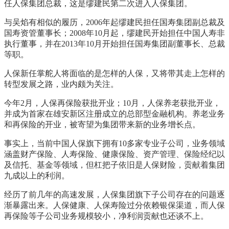
任人保集团总裁，这是缪建民第二次进入人保集团。
与吴焰有相似的履历，2006年起缪建民担任国寿集团副总裁及
国寿资管董事长；2008年10月起，缪建民开始担任中国人寿非
执行董事，并在2013年10月开始担任国寿集团副董事长、总裁
等职。
人保新任掌舵人将面临的是怎样的人保，又将带其走上怎样的
转型发展之路，业内颇为关注。
今年2月，人保再保险获批开业；10月，人保养老获批开业，
并成为首家在雄安新区注册成立的总部型金融机构。养老业务
和再保险的开业，被寄望为集团带来新的业务增长点。
事实上，当前中国人保旗下拥有10多家专业子公司，业务领域
涵盖财产保险、人寿保险、健康保险、资产管理、保险经纪以
及信托、基金等领域，但杠把子依旧是人保财险，贡献着集团
九成以上的利润。
经历了前几年的高速发展，人保集团旗下子公司存在的问题逐
渐暴露出来。人保健康、人保寿险过分依赖银保渠道，而人保
再保险等子公司业务规模较小，净利润贡献也还谈不上。