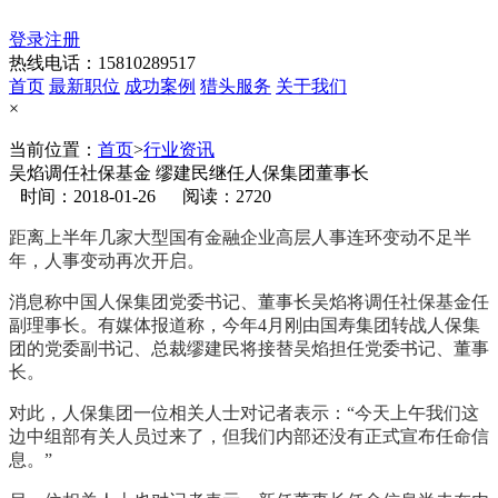
登录
注册
热线电话：15810289517
首页
最新职位
成功案例
猎头服务
关于我们
×
当前位置：
首页
>
行业资讯
吴焰调任社保基金 缪建民继任人保集团董事长
时间：2018-01-26
阅读：2720
距离上半年几家大型国有金融企业高层人事连环变动不足半
年，人事变动再次开启。
消息称中国人保集团党委书记、董事长吴焰将调任社保基金任
副理事长。有媒体报道称，今年4月刚由国寿集团转战人保集
团的党委副书记、总裁缪建民将接替吴焰担任党委书记、董事
长。
对此，人保集团一位相关人士对记者表示：“今天上午我们这
边中组部有关人员过来了，但我们内部还没有正式宣布任命信
息。”