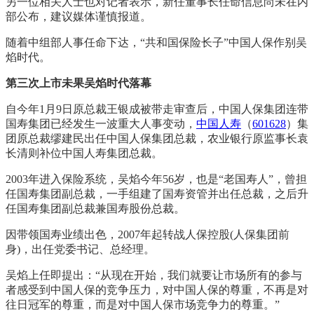
另一位相关人士也对记者表示，新任董事长任命信息尚未在内
部公布，建议媒体谨慎报道。
随着中组部人事任命下达，“共和国保险长子”中国人保作别吴
焰时代。
第三次上市未果吴焰时代落幕
自今年1月9日原总裁王银成被带走审查后，中国人保集团连带
国寿集团已经发生一波重大人事变动，
中国人寿
（
601628
）集
团原总裁缪建民出任中国人保集团总裁，农业银行原监事长袁
长清则补位中国人寿集团总裁。
2003年进入保险系统，吴焰今年56岁，也是“老国寿人”，曾担
任国寿集团副总裁，一手组建了国寿资管并出任总裁，之后升
任国寿集团副总裁兼国寿股份总裁。
因带领国寿业绩出色，2007年起转战人保控股(人保集团前
身)，出任党委书记、总经理。
吴焰上任即提出：“从现在开始，我们就要让市场所有的参与
者感受到中国人保的竞争压力，对中国人保的尊重，不再是对
往日冠军的尊重，而是对中国人保市场竞争力的尊重。”