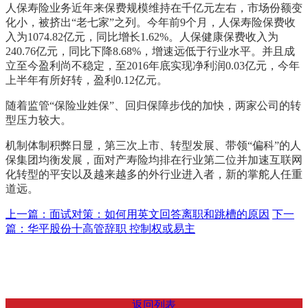
人保寿险业务近年来保费规模维持在千亿元左右，市场份额变
化小，被挤出“老七家”之列。今年前9个月，人保寿险保费收
入为1074.82亿元，同比增长1.62%。人保健康保费收入为
240.76亿元，同比下降8.68%，增速远低于行业水平。并且成
立至今盈利尚不稳定，至2016年底实现净利润0.03亿元，今年
上半年有所好转，盈利0.12亿元。
随着监管“保险业姓保”、回归保障步伐的加快，两家公司的转
型压力较大。
机制体制积弊日显，第三次上市、转型发展、带领“偏科”的人
保集团均衡发展，面对产寿险均排在行业第二位并加速互联网
化转型的平安以及越来越多的外行业进入者，新的掌舵人任重
道远。
上一篇：面试对策：如何用英文回答离职和跳槽的原因
下一
篇：华平股份十高管辞职 控制权或易主
返回列表