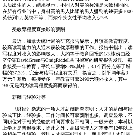
以后出生的人，结果显示，不同人对美的标准是大致相同的。
在所有行业当中，身材高的男人比矮的男人赚到的钱要多1000
英镑到1万英镑不等，而矮个头女性平均收入少5%．
受教育程度直接影响薪酬
最近，加拿大统计局的研究报告显示，具较高教育程度、
较高读写能力的人通常获较优厚薪酬的工作。报告书指出，读
写程度对收入的影响极大，大约等于教育回报的1/3.该份由经
济学家DavidGreen与CraigRiddell共同撰写的研究报告发现，每
多接受一年教育，平均年薪增8.3%.其中，3.1个百分点等于增
幅的37.3%，完全与读写程度有关系。换言之，以平均年薪3
万元作基数，每接受多一年教育可获2490元额外收入，其中
930元是因为读写程度提高而获得的。
薪酬与经验对等
《财经》杂志的一项人才薪酬调查表明：人才的薪酬与经
验成正比，经验多、工作时间长可获薪酬也多。调查显示，不
同职位对于相关经验的时间要求各不相同，一般来说，本科以
上学历是普遍要求，除此之外，高级管理人才需要有12年以上
的相关工作经验，管理人才需要8年以上，而非管理人才则需