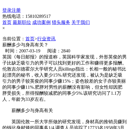
登录
注册
热线电话：15810289517
首页
最新职位
成功案例
猎头服务
关于我们
×
当前位置：
首页
>
行业资讯
薪酬多少与身高有关？
时间：2007-03-19
阅读：2840
英国《每日邮报》的报道称，英国科学家发现，外形英俊的男
子比缺乏吸引力的男子可以找到更好的工作和赚得更多报酬。
伦敦吉尔德霍尔大学研究人员killings指出：长相一般的秘书比
起漂亮的秘书，收入要少15%.研究还发现，被认为是缺乏吸
引力的男子较英俊的同事少赚15%；姿色较差的女子亦较美丽
的同事少赚11%.肥胖对男性的薪酬没有影响，但女性却因肥
胖受损失，所得报酬较减肥的同事少5%.该研究访问了1.1万
人，年龄为33岁左右。
薪酬多少与身高有关
英国伦敦一所大学所做的研究发现，身材高的推销员赚到
的钱比身材矮的同事多1/4.调查人员追踪了17733名1958年3月